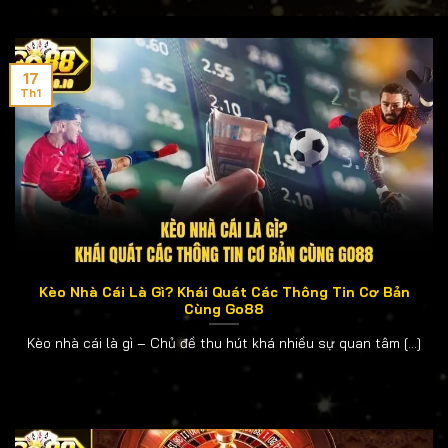
17
Th1
Kèo Nhà Cái Là Gì? Khái Quát Các Thông Tin Cơ Bản
Cùng Go88
Kèo nhà cái là gì – Chủ đề thu hút khá nhiều sự quan tâm [...]