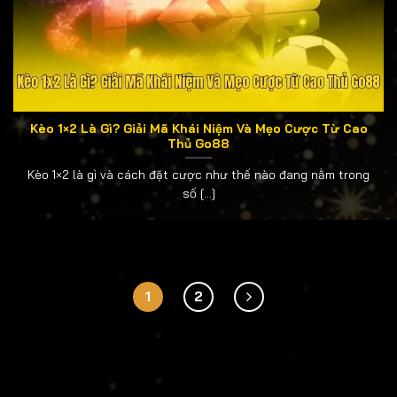
Kèo 1×2 Là Gì? Giải Mã Khái Niệm Và Mẹo Cược Từ Cao
Thủ Go88
Kèo 1×2 là gì và cách đặt cược như thế nào đang nằm trong
số [...]
1
2