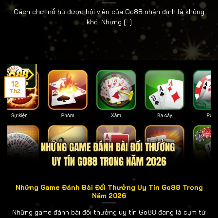
Cách chơi nổ hũ được hội viên của Go88 nhận định là không
khó. Nhưng [...]
12
Th2
Những Game Đánh Bài Đổi Thưởng Uy Tín Go88 Trong
Năm 2026
Những game đánh bài đổi thưởng uy tín Go88 đang là cụm từ