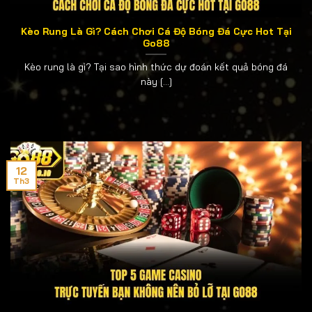
Kèo Rung Là Gì​? Cách Chơi Cá Độ Bóng Đá Cực Hot Tại
Go88
Kèo rung là gì​? Tại sao hình thức dự đoán kết quả bóng đá
này [...]
12
Th3