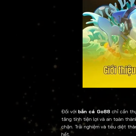
Đối với
bắn cá Go88
chỉ cần thự
tăng tính tiện lợi và an toàn th
chặn. Trải nghiệm và tiêu diệt t
hết.