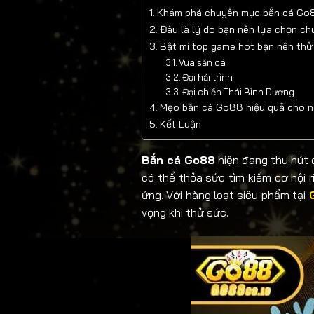
Khám phá chuyên mục bắn cá Go
Đâu là lý do bạn nên lựa chọn 
Bật mí top game hot bạn nên thử
Vua săn cá
Đại hải trình
Đại chiến Thái Bình Dương
Mẹo bắn cá Go88 hiệu quả cho n
Kết Luận
Bắn cá Go88
hiện đang thu hút đ
có thể thỏa sức tìm kiếm cơ hội 
ứng. Với hàng loạt siêu phẩm tại
vọng khi thử sức.