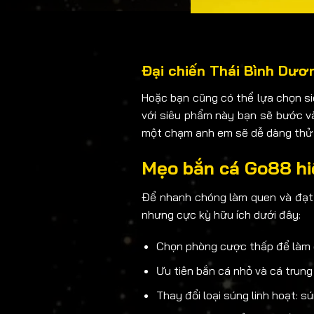
Đại chiến Thái Bình Dươ
Hoặc bạn cũng có thể lựa chọn 
với siêu phẩm này bạn sẽ bước v
một chạm anh em sẽ dễ dàng thử 
Mẹo bắn cá Go88 hi
Để nhanh chóng làm quen và đạt 
nhưng cực kỳ hữu ích dưới đây:
Chọn phòng cược thấp để làm q
Ưu tiên bắn cá nhỏ và cá trung 
Thay đổi loại súng linh hoạt: 