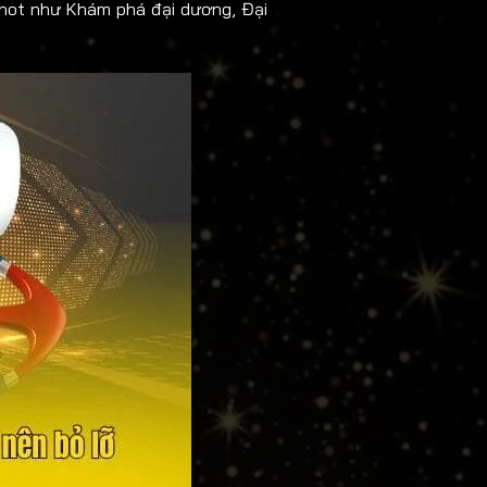
 hot như Khám phá đại dương, Đại