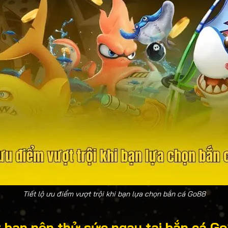
Tiết lộ ưu điểm vượt trội khi bạn lựa chọn bắn cá Go88
t bạn nên thử sức ngay tại bắn cá G