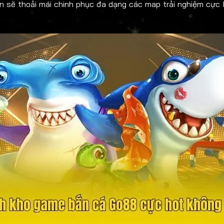
 sẽ thoải mái chinh phục đa dạng các map trải nghiệm cực