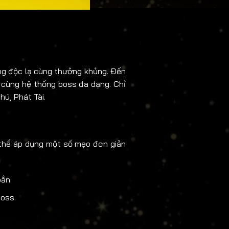
ơng độc lạ cùng thưởng khủng. Đến
 cùng hệ thống boss đa dạng. Chỉ
ú, Phát Tài.
 thể áp dụng một số mẹo đơn giản
ắn.
boss.