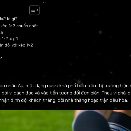
1×2 là gì?
kèo 1×2 chuẩn nhất
lệ
 1×2 là gì?
n đối với kèo 1×2
ộ
ng
èo châu Âu, một dạng cược khá phổ biến trên thị trường hiện n
 bởi vì cách đọc và vào tiền tương đối đơn giản. Thay vì phải 
nhận định đội khách thắng, đội nhà thắng hoặc trận đấu hòa.