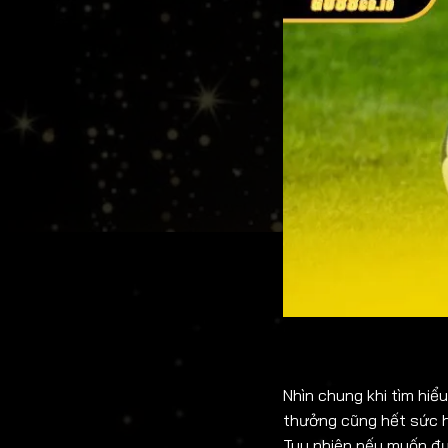
Nhìn chung khi tìm hiể
thưởng cũng hết sức h
Tuy nhiên nếu muốn đư