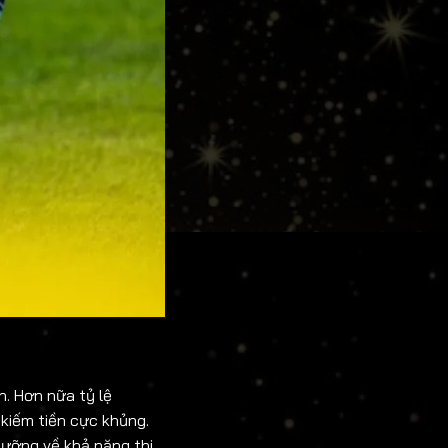
h. Hơn nữa tỷ lệ
kiếm tiền cực khủng.
lưỡng về khả năng thi