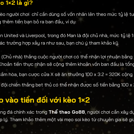
o 1×2 là gì?
 kèo người chơi chỉ cần dùng số vốn nhân lên theo mức tỷ lệ t
thêm tiền bạn bỏ ra ban đầu, ví dụ:
 United và Liverpool, trong đó Man là đội chủ nhà, mức tỷ lệ 1×
các trường hợp xảy ra như sau, bạn chú ý tham khảo kỹ.
(Chủ nhà) thắng cuộc người chơi có thể nhận lợi nhuận bằng 
 Khoản tiền thực nhận sẽ cộng thêm khoản vốn ban đầu là tổn
 cầm hòa, bạn cược cửa X sẽ ăn thưởng 100 x 3.2 = 320K cộng
à đội chiến thắng bet thủ có thể nhận được số tiền bằng 100 x 
vào tiền đối với kèo 1×2
ng đá chính xác trong
Thể thao Go88
, người chơi cần xây d
ợp lý. Tham khảo thêm một vài mẹo soi kèo từ chuyên gia sẽ gi