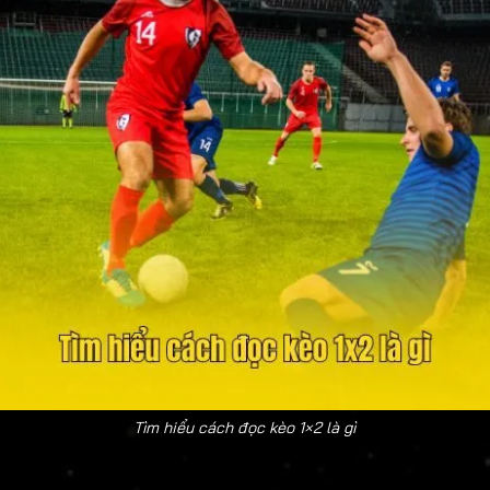
Tìm hiểu cách đọc kèo 1×2 là gì