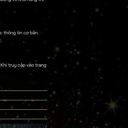
c thông tin cơ bản.
.
Khi truy cập vào trang