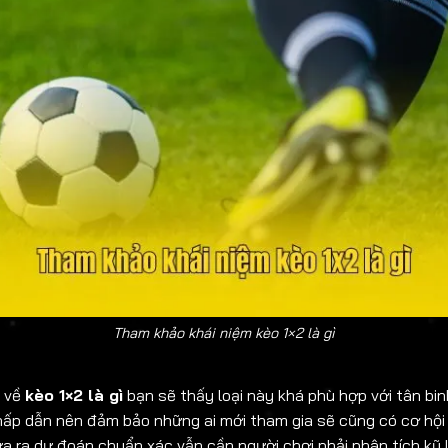
Tham khảo khái niệm kèo 1×2 là gì
u về
kèo 1×2 là gì
bạn sẽ thấy loại này khá phù hợp với tân bin
ấp dẫn nên đảm bảo những ai mới tham gia sẽ cũng có cơ hội 
a ra dự đoán chuẩn xác vẫn cần người chơi phải phân tích kỹ 