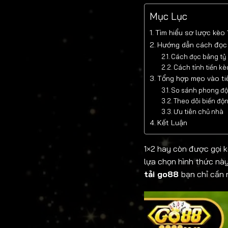
Mục Lục
Tìm hiểu sơ lược kèo 
Hướng dẫn cách đọc 
Cách đọc bảng tỷ 
Cách tính tiền kèo
Tổng hợp mẹo vào tiề
So sánh phong đ
Theo dõi biến độ
Ưu tiên chủ nhà
Kết Luận
1×2 hay còn được gọi k
lựa chọn hình thức này
tải go88
bạn chỉ cần 