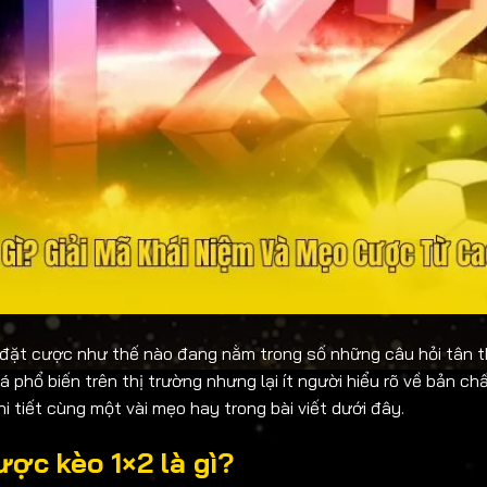
đặt cược như thế nào đang nằm trong số những câu hỏi tân th
há phổ biến trên thị trường nhưng lại ít người hiểu rõ về bản c
 tiết cùng một vài mẹo hay trong bài viết dưới đây.
ược kèo 1×2 là gì?