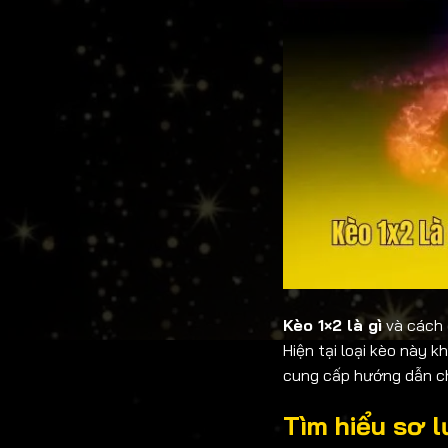
Kèo 1×2 là gì
và cách 
Hiện tại loại kèo này k
cung cấp hướng dẫn chi
Tìm hiểu sơ l