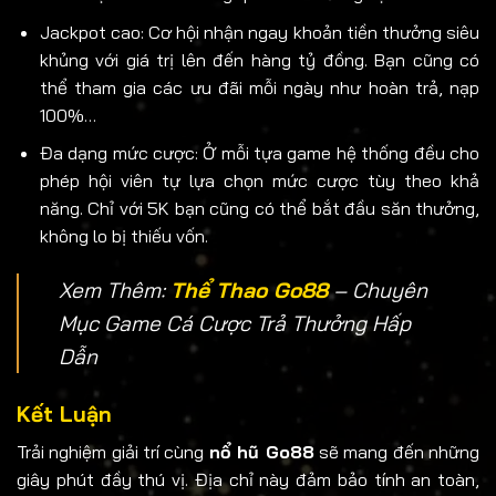
Jackpot cao: Cơ hội nhận ngay khoản tiền thưởng siêu
khủng với giá trị lên đến hàng tỷ đồng. Bạn cũng có
thể tham gia các ưu đãi mỗi ngày như hoàn trả, nạp
100%…
Đa dạng mức cược: Ở mỗi tựa game hệ thống đều cho
phép hội viên tự lựa chọn mức cược tùy theo khả
năng. Chỉ với 5K bạn cũng có thể bắt đầu săn thưởng,
không lo bị thiếu vốn.
Xem Thêm:
Thể Thao Go88
– Chuyên
Mục Game Cá Cược Trả Thưởng Hấp
Dẫn
Kết Luận
Trải nghiệm giải trí cùng
nổ hũ Go88
sẽ mang đến những
giây phút đầy thú vị. Địa chỉ này đảm bảo tính an toàn,