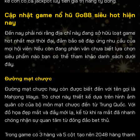
kể còn có cả jackpot lũy tiến giá trị hàng tỷ đồng.
Cập nhật game nổ hũ Go88 siêu hot hiện
nay
Đến nay phải nói rằng địa chỉ này đang sở hữu loạt game
hot nhất mọi thời đại, đảm bảo sẽ đáp ứng nhu cầu của
mọi hội viên. Nếu còn đang phân vân chưa biết lựa chọn
siêu phẩm nào bạn có thể tham khảo danh sách dưới
đây.
Đường mạt chược
Đường mạt chược hay còn được biết đến với tên gọi là
Mahjong Ways. Trò chơi này thiết kế dựa trên hình ảnh
quân cờ của bộ môn mạt chược đến từ Trung Quốc. Với
đồ họa đẹp mắt và đầy mới lạ, kể từ khi ra mắt đã nhanh
chóng nhận sự quan tâm từ đông đảo bet thủ.
Trong game có 3 hàng và 5 cột tạo nên 2048 hàng thanh