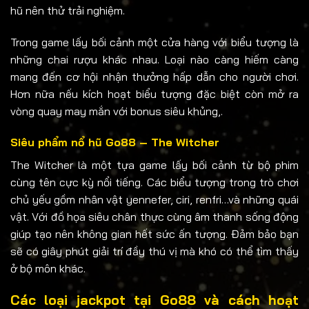
hũ nên thử trải nghiệm.
Trong game lấy bối cảnh một cửa hàng với biểu tượng là
những chai rượu khác nhau. Loại nào càng hiếm càng
mang đến cơ hội nhận thưởng hấp dẫn cho người chơi.
Hơn nữa nếu kích hoạt biểu tượng đặc biệt còn mở ra
vòng quay may mắn với bonus siêu khủng,.
Siêu phẩm nổ hũ Go88 – The Witcher
The Witcher là một tựa game lấy bối cảnh từ bộ phim
cùng tên cực kỳ nổi tiếng. Các biểu tượng trong trò chơi
chủ yếu gồm nhân vật yennefer, ciri, renfri…và những quái
vật. Với đồ họa siêu chân thực cùng âm thanh sống động
giúp tạo nên không gian hết sức ấn tượng. Đảm bảo bạn
sẽ có giây phút giải trí đầy thú vị mà khó có thể tìm thấy
ở bộ môn khác.
Các loại jackpot tại Go88 và cách hoạt