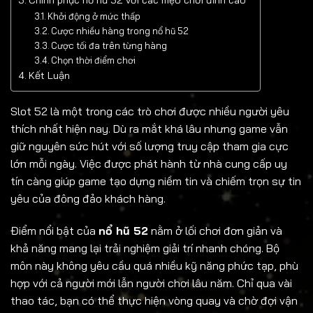
Chinh phục nổ hũ 52 với các mẹo chơi đỉnh cao
Khởi động ở mức thấp
Cược nhiều hàng trong nổ hũ 52
Cược tối đa trên từng hàng
Chọn thời điểm chơi
Kết Luận
Slot 52 là một trong các trò chơi được nhiều người yêu
thích nhất hiện nay. Dù ra mắt khá lâu nhưng game vẫn
giữ nguyên sức hút với số lượng truy cập tham gia cực
lớn mỗi ngày. Việc được phát hành từ nhà cung cấp uy
tín càng giúp game tạo dựng niềm tin và chiếm trọn sự tin
yêu của đông đảo khách hàng.
Điểm nổi bật của
nổ hũ 52
nằm ở lối chơi đơn giản và
khả năng mang lại trải nghiệm giải trí nhanh chóng. Bộ
môn này không yêu cầu quá nhiều kỹ năng phức tạp, phù
hợp với cả người mới lẫn người chơi lâu năm. Chỉ qua vài
thao tác, bạn có thể thực hiện vòng quay và chờ đợi vận