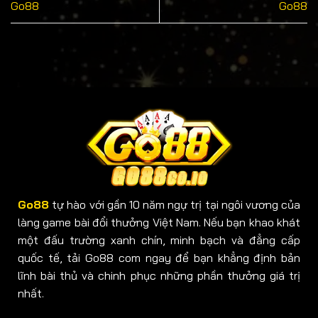
Go88
Go88
Go88
tự hào với gần 10 năm ngự trị tại ngôi vương của
làng game bài đổi thưởng Việt Nam. Nếu bạn khao khát
một đấu trường xanh chín, minh bạch và đẳng cấp
quốc tế, tải Go88 com ngay để bạn khẳng định bản
lĩnh bài thủ và chinh phục những phần thưởng giá trị
nhất.