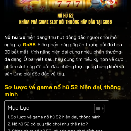
Nổ hũ 52
hiện đang thu hút đông đảo người chơi mỗi
ngày tại
Go88
. Siêu phẩm này gây ấn tượng bởi đồ họa
3D bắt mắt, tính năng hiện đại cùng nhiều phần thưởng
đa dạng. Ở bài viết sau, hãy cùng tìm hiểu kỹ hơn về cực
phẩm slot này để bắt đầu những lượt quay hứng khởi và
săn lùng giải độc đắc về tay.
Sơ lược về game nổ hũ 52 hiện đại, thông
minh
Mục Lục
Sơ lược về game nổ hũ 52 hiện đại, thông minh
Nổ hũ 52 có quy tắc chơi như thế nào?