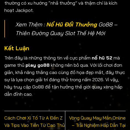
thường có xu hướng “nhả thưởng” và thậm chí là kích
hoạt Jackpot.
Xem Thêm :
Nổ Hũ Đổi Thưởng
Go88 –
Thiên Đường Quay Slot Thế Hệ Mới
Kết Luận
Trên đây là những thông tin về cực phẩm
nổ hũ 52
mà
game thủ
play go88
không nên bỏ qua. Với lối chơi đơn
giản, khả năng thắng cao cùng đồ họa đẹp mắt, đây thực
sự là lựa chọn giải trí đáng thử trong năm 2026. Vì vậy,
hãy truy cập Go88 để tận hưởng thế giới quay xèng hấp
dẫn đỉnh cao.
Cách Chơi Xì Tố Từ A Đến Z
Vòng Quay May Mắn Online​
Và Tips Vào Tiền Từ Cao Thủ
– Trải Nghiệm Hấp Dẫn Tại