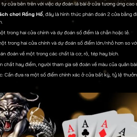
 tự cửa bên trên với việc dự đoán lá bài ở cửa tương ứng cao 
ách chơi Rồng Hổ
, đây là hình thức phán đoán 2 cửa bằng 
n.
ột trong hai cửa chính và dự đoán số điểm là chẵn hoặc lẻ.
ột trong hai cửa chính và dự đoán số điểm lớn/nhỏ hơn so vớ
án đoán về một trong các chất là cơ, rô, tép hay bích.
n chất hay điểm, người tham gia sẽ đoán về màu của quân bài
: Cần đưa ra một số điểm chính xác ở cửa bất kỳ, tỷ lệ thưởn