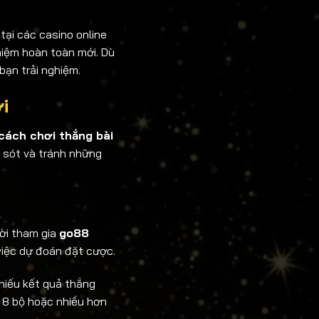
tại các casino online
ghiệm hoàn toàn mới. Dù
bạn trải nghiệm.
i
cách chơi thắng bài
i sót và tránh những
ời tham gia
go88
việc dự đoán đặt cược.
chiếu kết quả thắng
– 8 bộ hoặc nhiều hơn