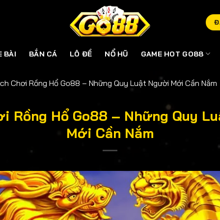
Đ
 BÀI
BẮN CÁ
LÔ ĐỀ
NỔ HŨ
GAME HOT GO88
ch Chơi Rồng Hổ Go88 – Những Quy Luật Người Mới Cần Nắm
ơi Rồng Hổ Go88 – Những Quy Lu
Mới Cần Nắm