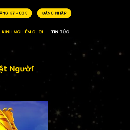
ĂNG KÝ +88K
ĐĂNG NHẬP
KINH NGHIỆM CHƠI
TIN TỨC
ật Người