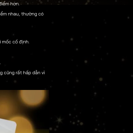
điểm hơn.
điểm nhau, thường có
i mốc cố định.
.
g cũng rất hấp dẫn vì