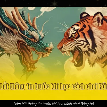
Nắm bắt thông tin trước khi học cách chơi Rồng Hổ