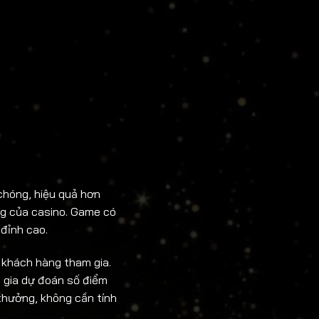
hóng, hiệu quả hơn
ng của casino. Game có
đỉnh cao.
 khách hàng tham gia.
m gia dự đoán số điểm
 thưởng, không cần tính