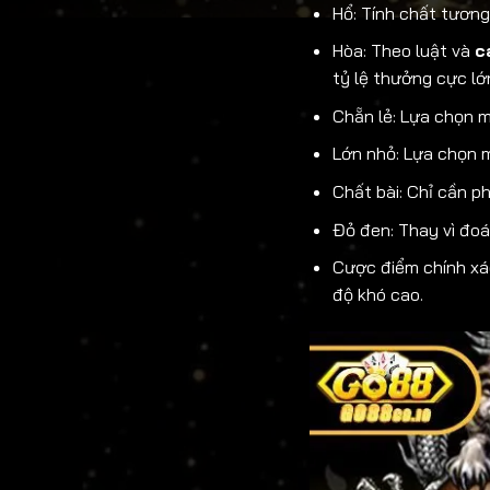
Hổ: Tính chất tương
Hòa: Theo luật và
c
tỷ lệ thưởng cực lớ
Chẵn lẻ: Lựa chọn m
Lớn nhỏ: Lựa chọn m
Chất bài: Chỉ cần ph
Đỏ đen: Thay vì đoá
Cược điểm chính xác
độ khó cao.