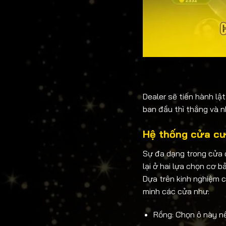
Dealer sẽ tiến hành lậ
ban đầu thì thắng và n
Hệ thống cửa c
Sự đa dạng trong cửa
lại ở hai lựa chọn cơ b
Dựa trên kinh nghiệm 
minh các cửa như:
Rồng: Chọn ô này nế