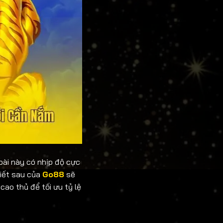
bài này có nhịp độ cực
viết sau của
Go88
sẽ
cao thủ để tối ưu tỷ lệ