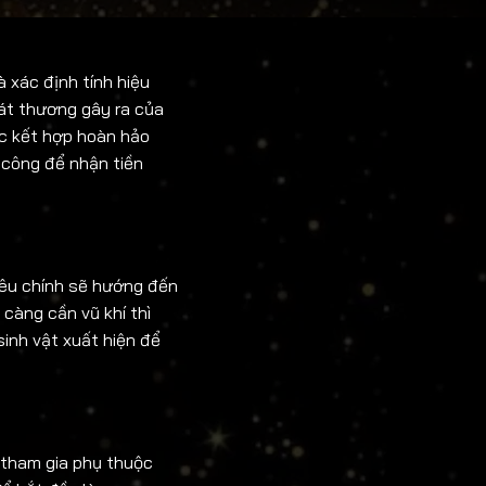
 xác định tính hiệu
át thương gây ra của
ệc kết hợp hoàn hảo
 công để nhận tiền
êu chính sẽ hướng đến
càng cần vũ khí thì
sinh vật xuất hiện để
 tham gia phụ thuộc