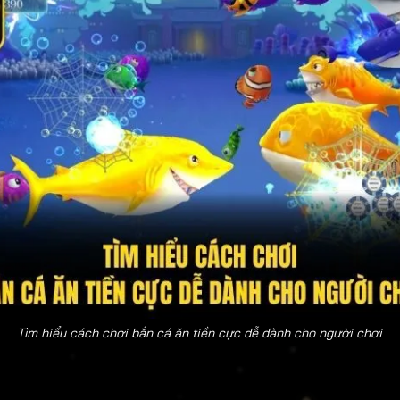
Tìm hiểu cách chơi bắn cá ăn tiền cực dễ dành cho người chơi