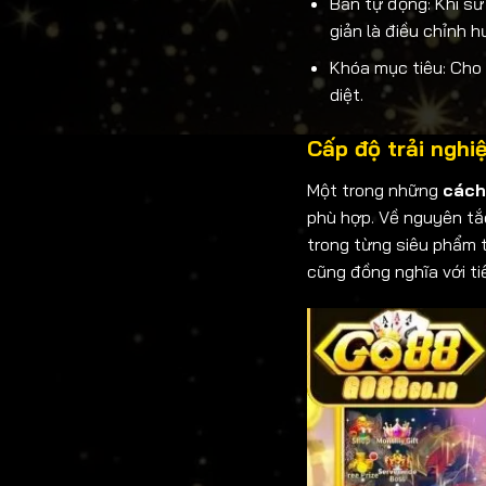
Bắn tự động: Khi sử
giản là điều chỉnh 
Khóa mục tiêu: Cho 
diệt.
Cấp độ trải nghi
Một trong những
cách
phù hợp. Về nguyên tắ
trong từng siêu phẩm t
cũng đồng nghĩa với t