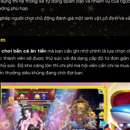
 dụng thì hệ thống sẽ tự động spam đạn và nhiệm vụ của ngườ
hướng phù hợp.
phép người chơi chủ động đánh giá một sinh vật cố định và xả
ệm
 chơi bắn cá ăn tiền
mà bạn cần ghi nhớ chính là lựa chọn c
c thành viên sẽ được thử sức với đa dạng cấp độ từ đơn giả
hử sức. Độ khó càng lớn thì chi phí mà hội viên cần chi ra mu
iền thưởng siêu khủng đang chờ đợi bạn.