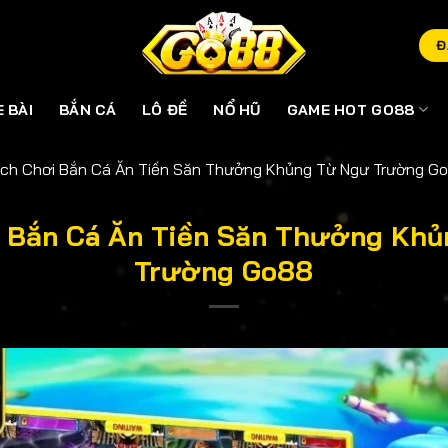
Đ
 BÀI
BẮN CÁ
LÔ ĐỀ
NỔ HŨ
GAME HOT GO88
ch Chơi Bắn Cá Ăn Tiền Săn Thưởng Khủng Từ Ngư Trường G
 Bắn Cá Ăn Tiền Săn Thưởng Kh
Trường Go88