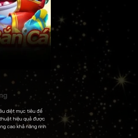
ơng
êu diệt mục tiêu để
thuật hiệu quả được
âng cao khả năng rinh