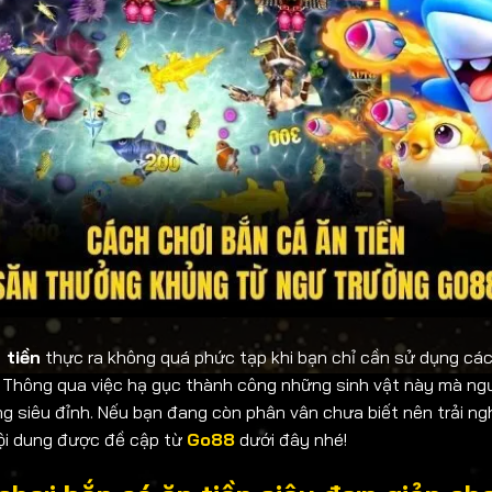
 tiền
thực ra không quá phức tạp khi bạn chỉ cần sử dụng các l
. Thông qua việc hạ gục thành công những sinh vật này mà ng
g siêu đỉnh. Nếu bạn đang còn phân vân chưa biết nên trải ng
ội dung được đề cập từ
Go88
dưới đây nhé!