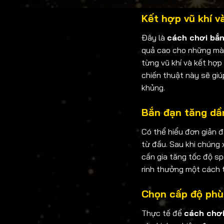
Kết hợp vũ khí v
Đây là
cách chơi bắn
quả cao cho những màn
từng vũ khí và kết hợ
chiến thuật này sẽ gi
khủng.
Bắn đạn tăng dầ
Có thể hiểu đơn giản 
từ đầu. Sau khi chúng 
cần gia tăng tốc độ sp
rinh thưởng một cách t
Chọn cấp độ phù
Thực tế để
cách chơi