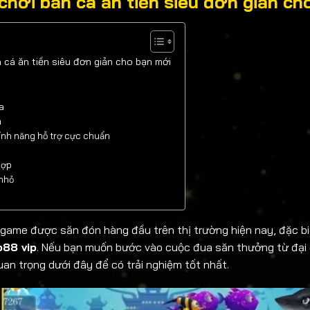
chơi bắn cá ăn tiền siêu đơn giản ch
 cá ăn tiền siêu đơn giản cho bạn mới
a
m
tính năng hỗ trợ cực chuẩn
hợp
nhỏ
 game được săn đón hàng đầu trên thị trường hiện nay, đặc biệ
o88 vip
. Nếu bạn muốn bước vào cuộc đua săn thưởng từ đại
an trọng dưới đây để có trải nghiệm tốt nhất.