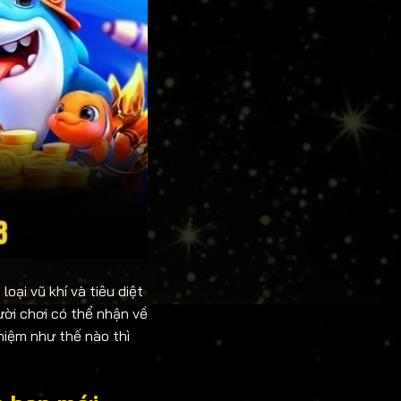
oại vũ khí và tiêu diệt
ười chơi có thể nhận về
hiệm như thế nào thì