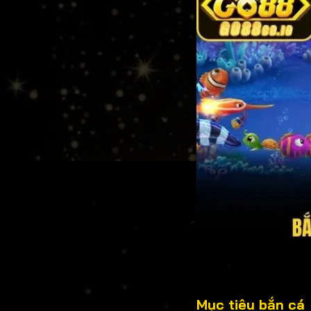
Mục tiêu bắn cá